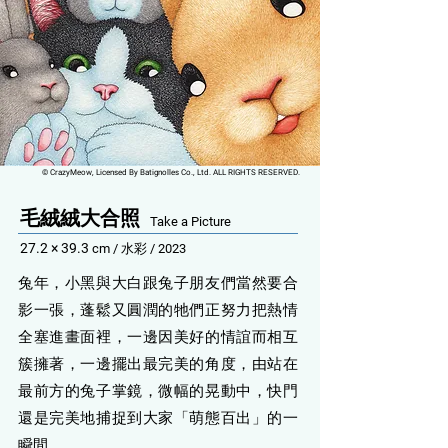
© CrazyMeow, Licensed By Batignolles Co., Ltd. ALL RIGHTS RESERVED.
毛絨絨大合照
Take a Picture
27.2 × 39.3
cm /
水彩
/ 2
023
兔年，小黑與大白跟兔子朋友們當然要合
影一張，蓬鬆又圓潤的牠們正努力把熱情
全塞進畫面裡，一邊因美好的情誼而相互
簇擁著，一邊擺出最完美的角度，由站在
最前方的兔子掌鏡，微幅的晃動中，快門
還是完美地捕捉到大家「萌態百出」的一
瞬間。